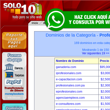
Dominios de la Categoría -
Prof
169 dominios en esta categ
Mostrando 1 de 150
Ver siguientes 19 >>
Nombre de Dominio
Precio
ganaderia.com
$95,00
iprofesionales.com
$3,00
e-capacitacion.com
$2,50
profesionales.com.pa
$2,30
eprofesionales.com
$2,00
agenciaempleos.com
$1,50
e-consultores.com
$1,50