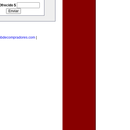
Ofrecido $
ubdecompradores.com
|