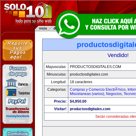
productosdigita
Vendido!
Mayusculas:
PRODUCTOSDIGITALES.COM
Minusculas:
productosdigitales.com
Longitud:
18 caracteres
Categorias:
Compras y Comercio ElectrÃ³nico
,
Info
Miscelaneas (varios)
,
Negocios
,
Tecnol
Precio:
$4,950.00
Visitar!
productosdigitales.com
Serán consideradas ofer