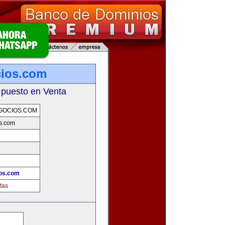
cios.com
 puesto en Venta
GOCIOS.COM
s.com
os.com
tas