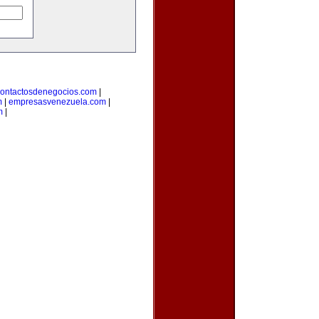
ontactosdenegocios.com
|
m
|
empresasvenezuela.com
|
m
|