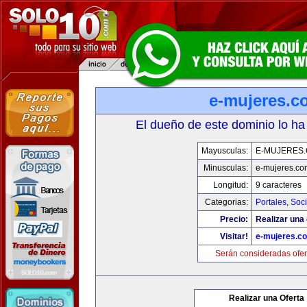
e-mujeres.c
El dueño de este dominio lo ha
Mayusculas:
E-MUJERES
Minusculas:
e-mujeres.co
Longitud:
9 caracteres
Categorias:
Portales
,
Soc
Precio:
Realizar una 
Visitar!
e-mujeres.c
Serán consideradas ofer
Realizar una Oferta