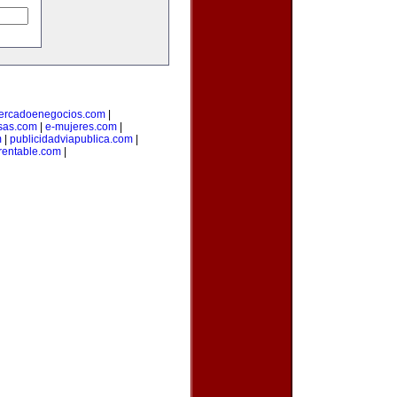
ercadoenegocios.com
|
sas.com
|
e-mujeres.com
|
m
|
publicidadviapublica.com
|
rentable.com
|