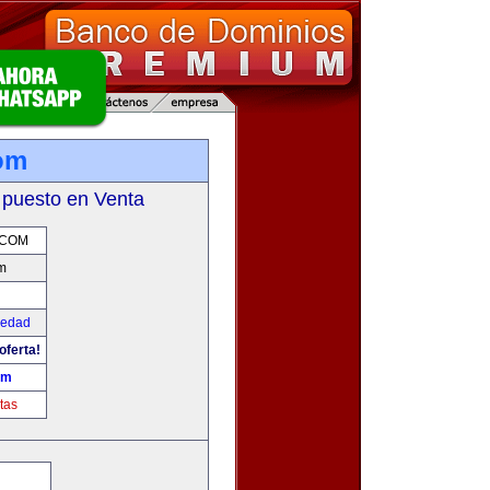
om
 puesto en Venta
.COM
m
iedad
oferta!
om
tas