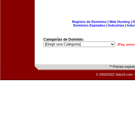
Registro de Dominios
|
Web Hosting
|
D
Dominios Expirados
|
Industrias
|
Indu
Categorías de Dominio:
[Pág. princi
** Precios expre
© 2002/2022 Solo10.com