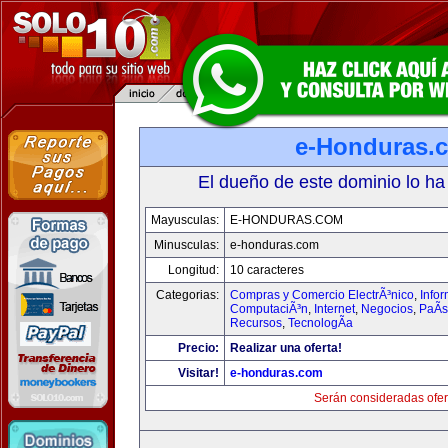
e-Honduras.
El dueño de este dominio lo ha
Mayusculas:
E-HONDURAS.COM
Minusculas:
e-honduras.com
Longitud:
10 caracteres
Categorias:
Compras y Comercio ElectrÃ³nico
,
Infor
ComputaciÃ³n
,
Internet
,
Negocios
,
PaÃ­
Recursos
,
TecnologÃ­a
Precio:
Realizar una oferta!
Visitar!
e-honduras.com
Serán consideradas ofer