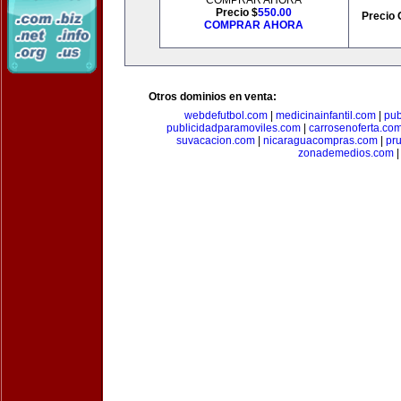
COMPRAR AHORA
Precio $
550.00
Precio 
COMPRAR AHORA
Otros dominios en venta:
webdefutbol.com
|
medicinainfantil.com
|
pub
publicidadparamoviles.com
|
carrosenoferta.co
suvacacion.com
|
nicaraguacompras.com
|
pr
zonademedios.com
|