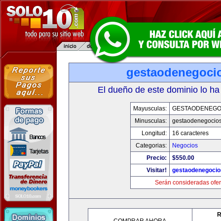
gestaodenegoci
El dueño de este dominio lo ha
Mayusculas:
GESTAODENEGO
Minusculas:
gestaodenegocio
Longitud:
16 caracteres
Categorias:
Negocios
Precio:
$550.00
Visitar!
gestaodenegoci
Serán consideradas ofer
R