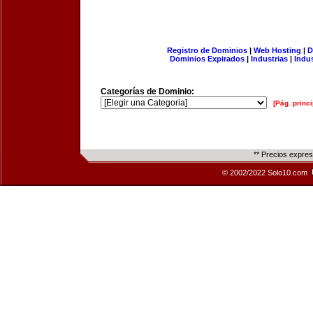
Registro de Dominios
|
Web Hosting
|
D
Dominios Expirados
|
Industrias
|
Indu
Categorías de Dominio:
[Pág. princi
** Precios expre
© 2002/2022 Solo10.com