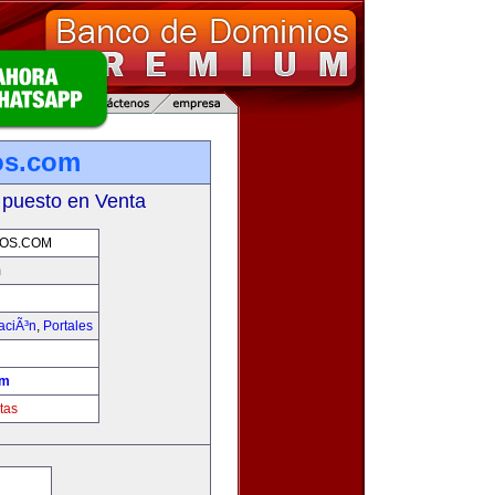
ios.com
 puesto en Venta
IOS.COM
m
aciÃ³n
,
Portales
om
tas