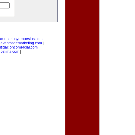
accesoriosyrepuestos.com
|
|
eventosdemarketing.com
|
stigacioncomercial.com
|
ioslima.com
|