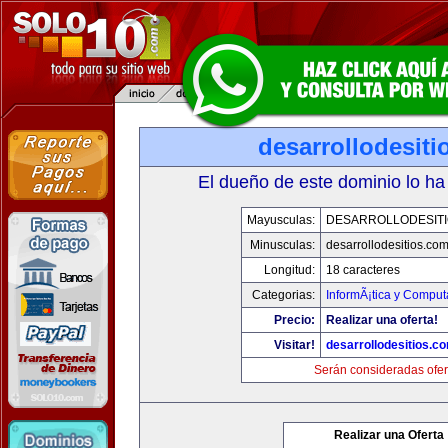
desarrollodesit
El dueño de este dominio lo ha
Mayusculas:
DESARROLLODESIT
Minusculas:
desarrollodesitios.co
Longitud:
18 caracteres
Categorias:
InformÃ¡tica y Comput
Precio:
Realizar una oferta!
Visitar!
desarrollodesitios.c
Serán consideradas ofer
Realizar una Oferta