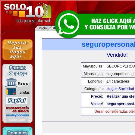
seguropersona
Vendido!
Mayusculas:
SEGUROPERSO
Minusculas:
seguropersonal.
Longitud:
14 caracteres
Categorias:
Hogar
,
Sociedad
Precio:
Realizar una ofe
Visitar!
seguropersonal
Serán consideradas ofer