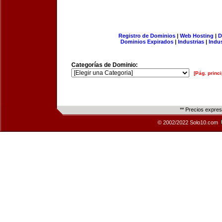
Registro de Dominios
|
Web Hosting
|
D
Dominios Expirados
|
Industrias
|
Indu
Categorías de Dominio:
[Pág. princi
** Precios expre
© 2002/2022 Solo10.com