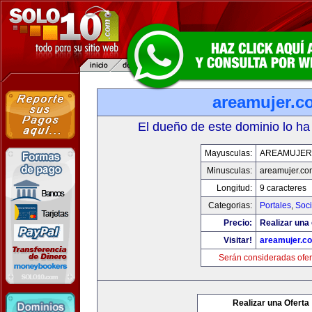
areamujer.c
El dueño de este dominio lo ha
Mayusculas:
AREAMUJER
Minusculas:
areamujer.co
Longitud:
9 caracteres
Categorias:
Portales
,
Soc
Precio:
Realizar una 
Visitar!
areamujer.c
Serán consideradas ofer
Realizar una Oferta