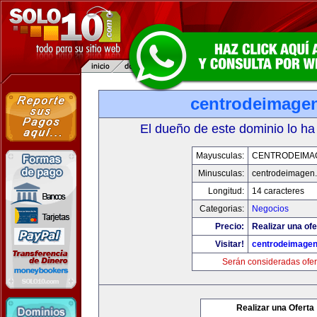
centrodeimage
El dueño de este dominio lo ha
Mayusculas:
CENTRODEIMA
Minusculas:
centrodeimagen
Longitud:
14 caracteres
Categorias:
Negocios
Precio:
Realizar una ofe
Visitar!
centrodeimage
Serán consideradas ofer
Realizar una Oferta