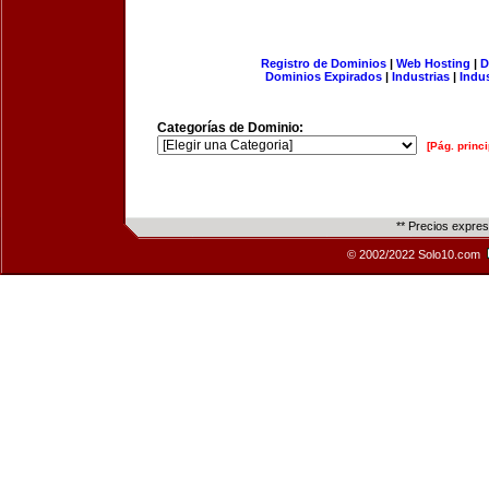
Registro de Dominios
|
Web Hosting
|
D
Dominios Expirados
|
Industrias
|
Indu
Categorías de Dominio:
[Pág. princi
** Precios expre
© 2002/2022 Solo10.com