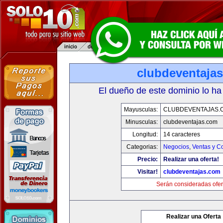
clubdeventaja
El dueño de este dominio lo ha
Mayusculas:
CLUBDEVENTAJAS.
Minusculas:
clubdeventajas.com
Longitud:
14 caracteres
Categorias:
Negocios
,
Ventas y C
Precio:
Realizar una oferta!
Visitar!
clubdeventajas.com
Serán consideradas ofer
Realizar una Oferta