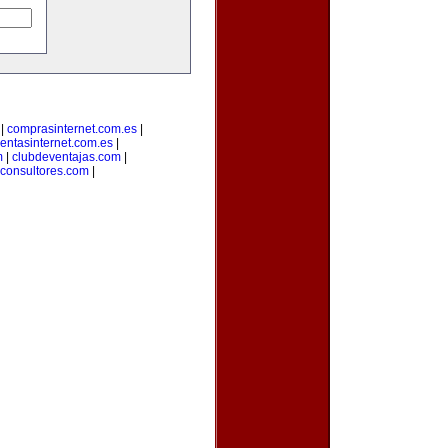
|
comprasinternet.com.es
|
entasinternet.com.es
|
m
|
clubdeventajas.com
|
-consultores.com
|