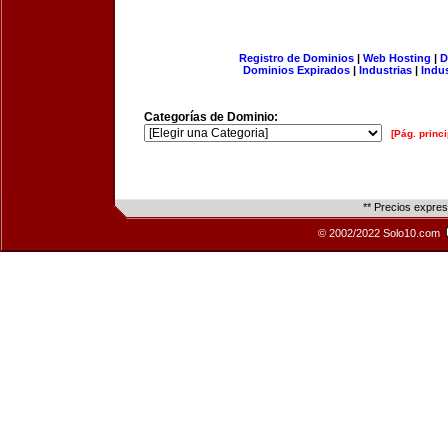
Registro de Dominios
|
Web Hosting
|
D
Dominios Expirados
|
Industrias
|
Indu
Categorías de Dominio:
[Pág. princi
** Precios expre
© 2002/2022 Solo10.com