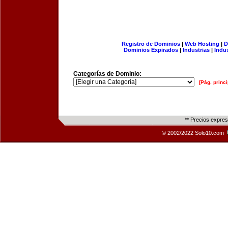
Registro de Dominios
|
Web Hosting
|
D
Dominios Expirados
|
Industrias
|
Indu
Categorías de Dominio:
[Pág. princi
** Precios expre
© 2002/2022 Solo10.com