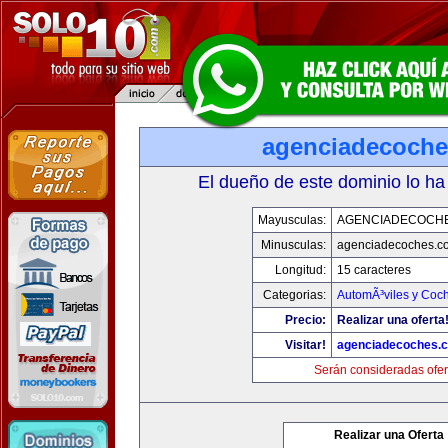
agenciadecoch
El dueño de este dominio lo ha
Mayusculas:
AGENCIADECOCH
Minusculas:
agenciadecoches.c
Longitud:
15 caracteres
Categorias:
AutomÃ³viles y Coc
Precio:
Realizar una oferta
Visitar!
agenciadecoches.
Serán consideradas ofer
Realizar una Oferta