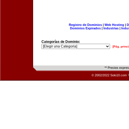
Registro de Dominios
|
Web Hosting
|
D
Dominios Expirados
|
Industrias
|
Indu
Categorías de Dominio:
[Pág. princi
** Precios expre
© 2002/2022 Solo10.com