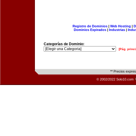
Registro de Dominios
|
Web Hosting
|
D
Dominios Expirados
|
Industrias
|
Indu
Categorías de Dominio:
[Pág. princi
** Precios expre
© 2002/2022 Solo10.com