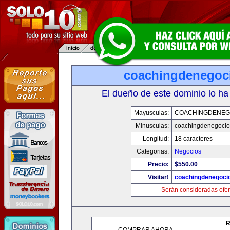
coachingdenegoc
El dueño de este dominio lo ha
Mayusculas:
COACHINGDENEG
Minusculas:
coachingdenegoci
Longitud:
18 caracteres
Categorias:
Negocios
Precio:
$550.00
Visitar!
coachingdenegoci
Serán consideradas ofer
R