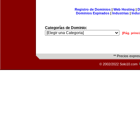
Registro de Dominios
|
Web Hosting
|
D
Dominios Expirados
|
Industrias
|
Indu
Categorías de Dominio:
[Pág. princi
** Precios expre
© 2002/2022 Solo10.com