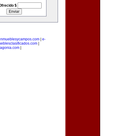
Ofrecido $
inmueblesycampos.com
|
e-
eblesclasificados.com
|
tagonia.com
|