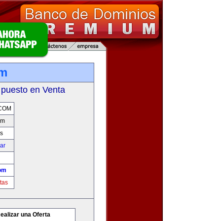
om
 puesto en Venta
COM
om
s
car
om
tas
ealizar una Oferta