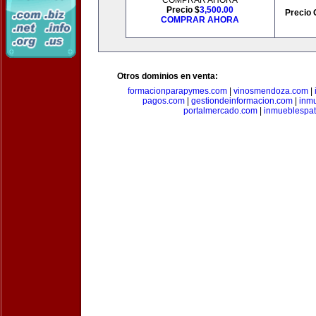
COMPRAR AHORA
Precio $
3,500.00
Precio 
COMPRAR AHORA
Otros dominios en venta:
formacionparapymes.com
|
vinosmendoza.com
|
pagos.com
|
gestiondeinformacion.com
|
inmu
portalmercado.com
|
inmueblespa