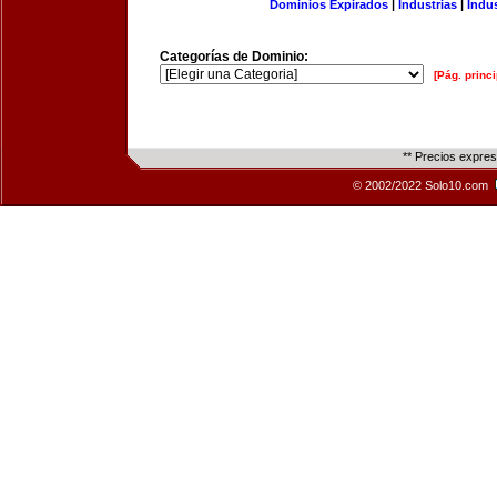
Dominios Expirados
|
Industrias
|
Indu
Categorías de Dominio:
[Pág. princi
** Precios expre
© 2002/2022 Solo10.com