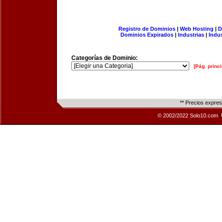
Registro de Dominios
|
Web Hosting
|
D
Dominios Expirados
|
Industrias
|
Indu
Categorías de Dominio:
[Pág. princi
** Precios expre
© 2002/2022 Solo10.com