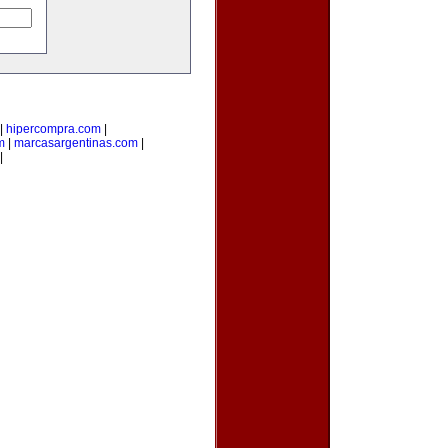
|
hipercompra.com
|
m
|
marcasargentinas.com
|
|