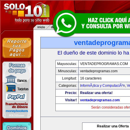
ventadeprogram
El dueño de este dominio lo ha
Mayusculas:
VENTADEPROGRAMAS.COM
Minusculas:
ventadeprogramas.com
Longitud:
16 caracteres
Categorias:
InformÃ¡tica y ComputaciÃ³n
,
V
Precio:
Realizar una oferta!
Visitar!
ventadeprogramas.com
Serán consideradas ofer
Realizar una Oferta