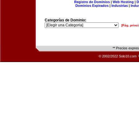
Registro de Dominios
|
Web Hosting
|
D
Dominios Expirados
|
Industrias
|
Indu
Categorías de Dominio:
[Pág. princi
** Precios expre
© 2002/2022 Solo10.com