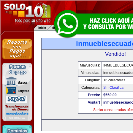
inmueblesecuad
Vendido!
Mayusculas:
INMUEBLESECU
Minusculas:
inmueblesecuado
Longitud:
16 caracteres
Categorias:
Sin Clasificar
Precio:
$550.00
Visitar!
inmueblesecuado
Serán consideradas ofer