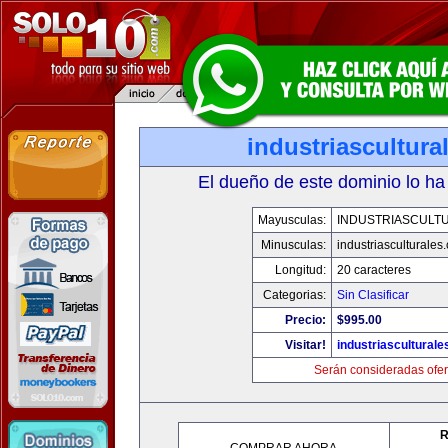
industriascultur
El dueño de este dominio lo ha
Mayusculas:
INDUSTRIASCULT
Minusculas:
industriasculturales
Longitud:
20 caracteres
Categorias:
Sin Clasificar
Precio:
$995.00
Visitar!
industriascultural
Serán consideradas ofer
R