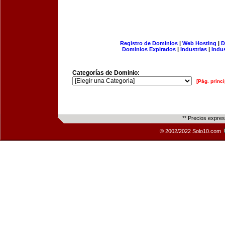
Registro de Dominios
|
Web Hosting
|
D
Dominios Expirados
|
Industrias
|
Indu
Categorías de Dominio:
[Pág. princi
** Precios expre
© 2002/2022 Solo10.com