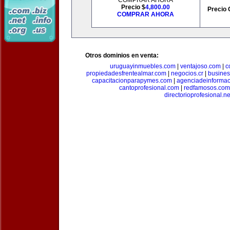
COMPRAR AHORA
Precio $
4,800.00
Precio 
COMPRAR AHORA
Otros dominios en venta:
uruguayinmuebles.com
|
ventajoso.com
|
c
propiedadesfrentealmar.com
|
negocios.cr
|
busines
capacitacionparapymes.com
|
agenciadeinforma
cantoprofesional.com
|
redfamosos.com
directorioprofesional.ne