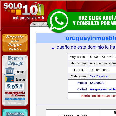
uruguayinmuebl
El dueño de este dominio lo ha
Mayusculas:
URUGUAYINMUE
Minusculas:
uruguayinmueble
Longitud:
16 caracteres
Categorias:
Sin Clasificar
Precio:
$4,800.00
Visitar!
uruguayinmuebl
Serán consideradas ofer
R