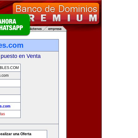
es.com
 puesto en Venta
BLES.COM
s.com
es.com
tas
ealizar una Oferta