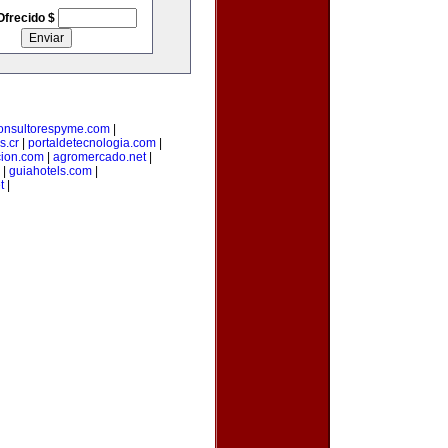
Ofrecido $
onsultorespyme.com
|
s.cr
|
portaldetecnologia.com
|
cion.com
|
agromercado.net
|
|
guiahotels.com
|
t
|