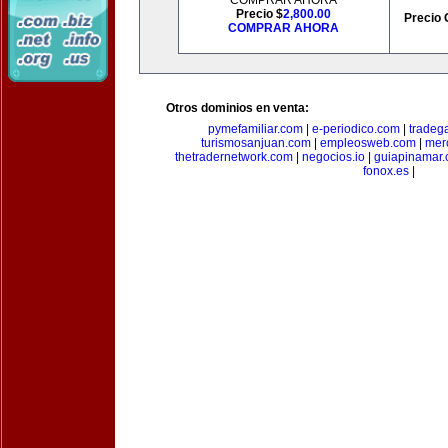
COMPRAR AHORA
Precio $
2,800.00
Precio 
COMPRAR AHORA
Otros dominios en venta:
pymefamiliar.com
|
e-periodico.com
|
tradega
turismosanjuan.com
|
empleosweb.com
|
mer
thetradernetwork.com
|
negocios.io
|
guiapinamar
fonox.es
|