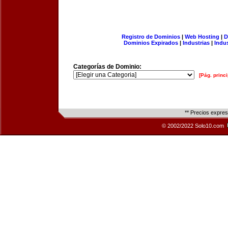
Registro de Dominios
|
Web Hosting
|
D
Dominios Expirados
|
Industrias
|
Indu
Categorías de Dominio:
[Pág. princi
** Precios expre
© 2002/2022 Solo10.com