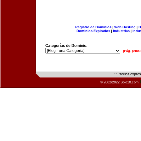
Registro de Dominios
|
Web Hosting
|
D
Dominios Expirados
|
Industrias
|
Indu
Categorías de Dominio:
[Pág. princi
** Precios expre
© 2002/2022 Solo10.com