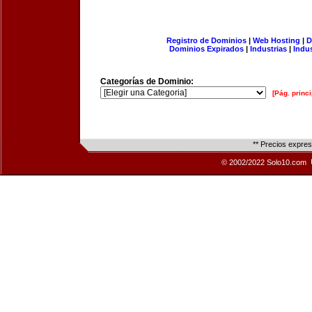
Registro de Dominios
|
Web Hosting
|
D
Dominios Expirados
|
Industrias
|
Indu
Categorías de Dominio:
[Pág. princi
** Precios expre
© 2002/2022 Solo10.com