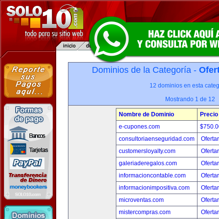
Dominios de la Categoría -
Ofer
12 dominios en esta categ
Mostrando 1 de 12
Nombre de Dominio
Precio
e-cupones.com
$750.
consultoriaenseguridad.com
Oferta
customersloyalty.com
Oferta
galeriaderegalos.com
Oferta
informacioncontable.com
Oferta
informacionimpositiva.com
Oferta
microventas.com
Oferta
mistercompras.com
Oferta