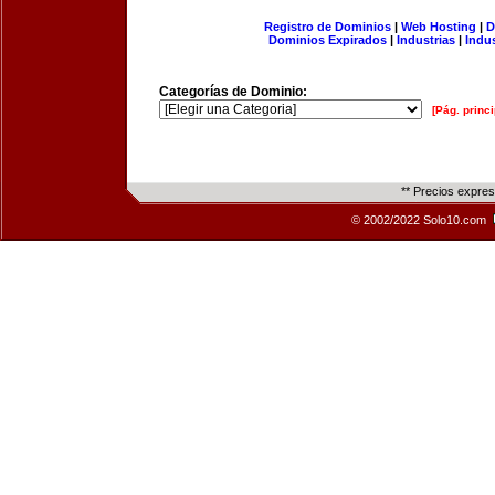
Registro de Dominios
|
Web Hosting
|
D
Dominios Expirados
|
Industrias
|
Indu
Categorías de Dominio:
[Pág. princi
** Precios expre
© 2002/2022 Solo10.com