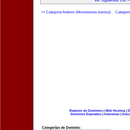
Ver Siguientes 150 >
<< Categoria Anterior (Miscelaneas (varios))
Categori
Registro de Dominios
|
Web Hosting
|
D
Dominios Expirados
|
Industrias
|
Indu
Categorías de Dominio: