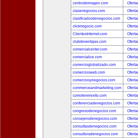
centrodeimagen.com
Oferta
clasenegocios.com
Oferta
clasificadosdenegocios.com
Oferta
clicknegocio.com
Oferta
ClientesInternet.com
Oferta
clubdeventajas.com
Oferta
comercialcenter.com
Oferta
comercialice.com
Oferta
comercioglobalizado.com
Oferta
comerciosweb.com
Oferta
comerciosynegocios.com
Oferta
commerceandmarketing.com
Oferta
comotenerexito.com
Oferta
conferenciadenegocios.com
Oferta
congresodenegocios.com
Oferta
consejerodenegocios.com
Oferta
consultasdenegocios.com
Oferta
consultoradenegocios.com
Oferta