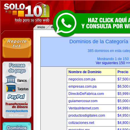
Dominios de la Categoría
385 dominios en esta categ
Mostrando 1 de 150
Ver siguientes 150 >>
Nombre de Dominio
Precio
negocios.com.pa
$7,500
empresas.com.pa
$6,500
DirectoDeFabrica.com
$5,999
guiamercosur.com
$5,000
VentasInternet.com
$4,999
productosdigitales.com
$4,950
cotizaciones.net
$4,800