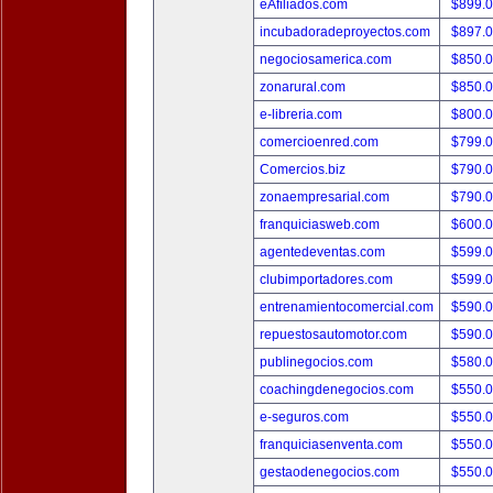
eAfiliados.com
$899.
incubadoradeproyectos.com
$897.
negociosamerica.com
$850.
zonarural.com
$850.
e-libreria.com
$800.
comercioenred.com
$799.
Comercios.biz
$790.
zonaempresarial.com
$790.
franquiciasweb.com
$600.
agentedeventas.com
$599.
clubimportadores.com
$599.
entrenamientocomercial.com
$590.
repuestosautomotor.com
$590.
publinegocios.com
$580.
coachingdenegocios.com
$550.
e-seguros.com
$550.
franquiciasenventa.com
$550.
gestaodenegocios.com
$550.