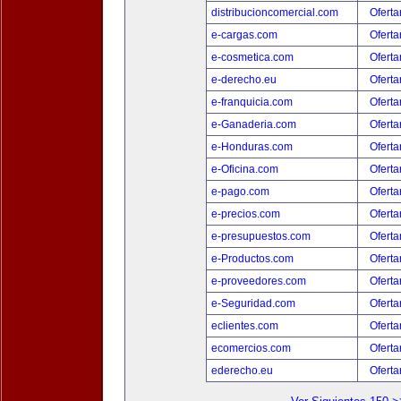
distribucioncomercial.com
Oferta
e-cargas.com
Oferta
e-cosmetica.com
Oferta
e-derecho.eu
Oferta
e-franquicia.com
Oferta
e-Ganaderia.com
Oferta
e-Honduras.com
Oferta
e-Oficina.com
Oferta
e-pago.com
Oferta
e-precios.com
Oferta
e-presupuestos.com
Oferta
e-Productos.com
Oferta
e-proveedores.com
Oferta
e-Seguridad.com
Oferta
eclientes.com
Oferta
ecomercios.com
Oferta
ederecho.eu
Oferta