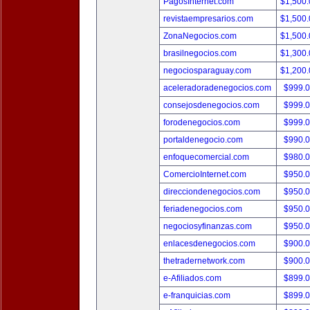
PagosInternet.com
$1,500
revistaempresarios.com
$1,500
ZonaNegocios.com
$1,500
brasilnegocios.com
$1,300
negociosparaguay.com
$1,200
aceleradoradenegocios.com
$999.
consejosdenegocios.com
$999.
forodenegocios.com
$999.
portaldenegocio.com
$990.
enfoquecomercial.com
$980.
ComercioInternet.com
$950.
direcciondenegocios.com
$950.
feriadenegocios.com
$950.
negociosyfinanzas.com
$950.
enlacesdenegocios.com
$900.
thetradernetwork.com
$900.
e-Afiliados.com
$899.
e-franquicias.com
$899.