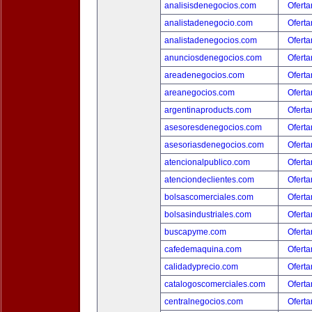
analisisdenegocios.com
Oferta
analistadenegocio.com
Oferta
analistadenegocios.com
Oferta
anunciosdenegocios.com
Oferta
areadenegocios.com
Oferta
areanegocios.com
Oferta
argentinaproducts.com
Oferta
asesoresdenegocios.com
Oferta
asesoriasdenegocios.com
Oferta
atencionalpublico.com
Oferta
atenciondeclientes.com
Oferta
bolsascomerciales.com
Oferta
bolsasindustriales.com
Oferta
buscapyme.com
Oferta
cafedemaquina.com
Oferta
calidadyprecio.com
Oferta
catalogoscomerciales.com
Oferta
centralnegocios.com
Oferta