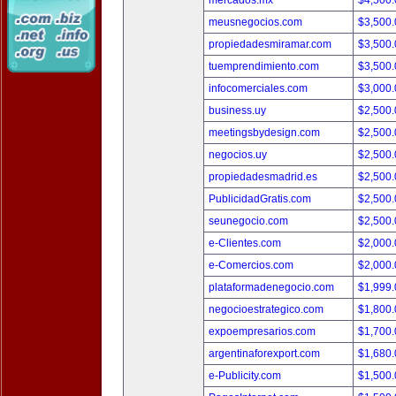
mercados.mx
$4,500
meusnegocios.com
$3,500
propiedadesmiramar.com
$3,500
tuemprendimiento.com
$3,500
infocomerciales.com
$3,000
business.uy
$2,500
meetingsbydesign.com
$2,500
negocios.uy
$2,500
propiedadesmadrid.es
$2,500
PublicidadGratis.com
$2,500
seunegocio.com
$2,500
e-Clientes.com
$2,000
e-Comercios.com
$2,000
plataformadenegocio.com
$1,999
negocioestrategico.com
$1,800
expoempresarios.com
$1,700
argentinaforexport.com
$1,680
e-Publicity.com
$1,500