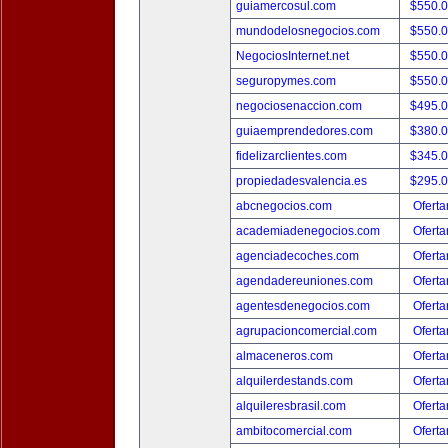
guiamercosul.com
$550.
mundodelosnegocios.com
$550.
NegociosInternet.net
$550.
seguropymes.com
$550.
negociosenaccion.com
$495.
guiaemprendedores.com
$380.
fidelizarclientes.com
$345.
propiedadesvalencia.es
$295.
abcnegocios.com
Oferta
academiadenegocios.com
Oferta
agenciadecoches.com
Oferta
agendadereuniones.com
Oferta
agentesdenegocios.com
Oferta
agrupacioncomercial.com
Oferta
almaceneros.com
Oferta
alquilerdestands.com
Oferta
alquileresbrasil.com
Oferta
ambitocomercial.com
Oferta