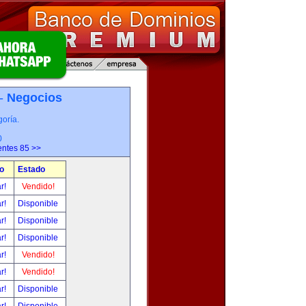
 -
Negocios
oría.
0
entes 85 >>
o
Estado
ar!
Vendido!
ar!
Disponible
ar!
Disponible
ar!
Disponible
ar!
Vendido!
ar!
Vendido!
ar!
Disponible