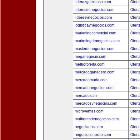
liderazgoexitoso.com
Ofert
lideresdenegocios.com
Ofert
lideresynegocios.com
Ofert
logisticaynegocios.com
Ofert
marketingcomercial.com
Ofert
marketingdenegocios.com
Ofert
masterdenegocios.com
Ofert
meganegocio.com
Ofert
melhoroferta.com
Ofert
mercadoganadero.com
Ofert
mercadomoda.com
Ofert
mercadonegocios.com
Ofert
mercados.biz
Ofert
mercadosynegocios.com
Ofert
microventas.com
Ofert
mulheresdenegocios.com
Ofert
negociados.com
Ofert
negocioconexito.com
Ofert