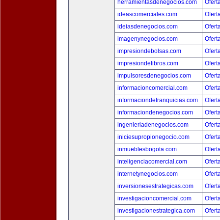
herramientasdenegocios.com
Ofert
ideascomerciales.com
Ofert
ideiasdenegocios.com
Ofert
imagenynegocios.com
Ofert
impresiondebolsas.com
Ofert
impresiondelibros.com
Ofert
impulsoresdenegocios.com
Ofert
informacioncomercial.com
Ofert
informaciondefranquicias.com
Ofert
informaciondenegocios.com
Ofert
ingenieriadenegocios.com
Ofert
iniciesupropionegocio.com
Ofert
inmueblesbogota.com
Ofert
inteligenciacomercial.com
Ofert
internetynegocios.com
Ofert
inversionesestrategicas.com
Ofert
investigacioncomercial.com
Ofert
investigacionestrategica.com
Ofert