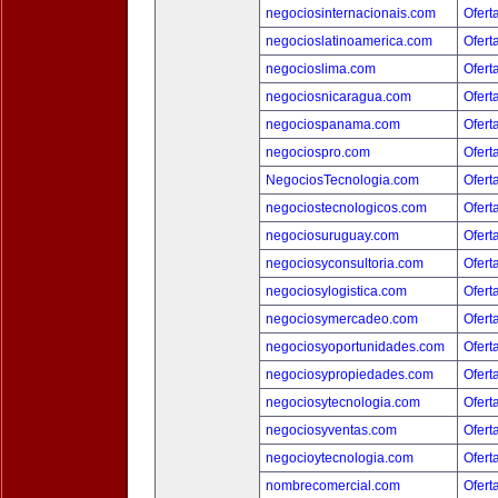
negociosinternacionais.com
Ofert
negocioslatinoamerica.com
Ofert
negocioslima.com
Ofert
negociosnicaragua.com
Ofert
negociospanama.com
Ofert
negociospro.com
Ofert
NegociosTecnologia.com
Ofert
negociostecnologicos.com
Ofert
negociosuruguay.com
Ofert
negociosyconsultoria.com
Ofert
negociosylogistica.com
Ofert
negociosymercadeo.com
Ofert
negociosyoportunidades.com
Ofert
negociosypropiedades.com
Ofert
negociosytecnologia.com
Ofert
negociosyventas.com
Ofert
negocioytecnologia.com
Ofert
nombrecomercial.com
Ofert