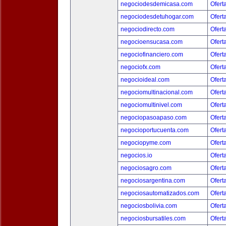
negociodesdemicasa.com
Ofert
negociodesdetuhogar.com
Ofert
negociodirecto.com
Ofert
negocioensucasa.com
Ofert
negociofinanciero.com
Ofert
negociofx.com
Ofert
negocioideal.com
Ofert
negociomultinacional.com
Ofert
negociomultinivel.com
Ofert
negociopasoapaso.com
Ofert
negocioportucuenta.com
Ofert
negociopyme.com
Ofert
negocios.io
Ofert
negociosagro.com
Ofert
negociosargentina.com
Ofert
negociosautomatizados.com
Ofert
negociosbolivia.com
Ofert
negociosbursatiles.com
Ofert