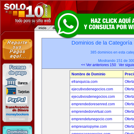
Dominios de la Categoría
385 dominios en esta categ
Mostrando 151 de 30
<< Ver anteriores 150
Ver sigui
Nombre de Dominio
Preci
efranquicia.com
Ofert
ejecutivodenegocios.com
Ofert
ejecutivosdenegocios.com
Ofert
emprendedoresenred.com
Ofert
emprendedorvirtual.com
Ofert
emprendetunegocio.com
Ofert
empresariopyme.com
Ofert