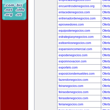
empresasnegocios.com
Ofert
encuentrosdenegocios.org
Ofert
enlacedenegocios.com
Ofert
entrenadordenegocios.com
Ofert
eproveedores.com
Ofert
equipodenegocios.com
Ofert
estrategiasynegocios.com
Ofert
exitoenlosnegocios.com
Ofert
expansioncomercial.com
Ofert
expodenegocios.com
Ofert
expoinnovacion.com
Ofert
exportelo.com
Ofert
exposiciondemuebles.com
Ofert
fazendonegocios.com
Ofert
feiranegocios.com
Ofert
feiraodenegocios.com
Ofert
feirasdenegocios.com
Ofert
ferianegocios.com
Ofert