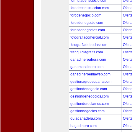
formuladenegocio.com
Ofert
forodeconstruccion.com
Ofert
forodenegocio.com
Ofert
forosdenegocio.com
Ofert
forosdenegocios.com
Ofert
fotografiacomercial.com
Ofert
fotografiadebodas.com
Ofert
franquiciagratis.com
Ofert
ganadineroahora.com
Ofert
ganamasdinero.com
Ofert
ganedineroenlaweb.com
Ofert
gestionagropecuaria.com
Ofert
gestiondenegocio.com
Ofert
gestiondenegocios.com
Ofert
gestiondereclamos.com
Ofert
gestionnegocios.com
Ofert
guiaganadera.com
Ofert
hagadinero.com
Ofert