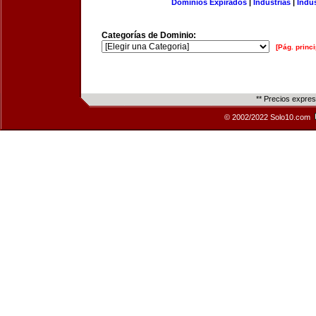
Dominios Expirados
|
Industrias
|
Indu
Categorías de Dominio:
[Pág. princi
** Precios expre
© 2002/2022 Solo10.com