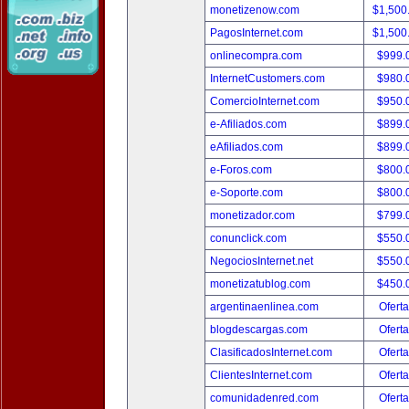
monetizenow.com
$1,500
PagosInternet.com
$1,500
onlinecompra.com
$999.
InternetCustomers.com
$980.
ComercioInternet.com
$950.
e-Afiliados.com
$899.
eAfiliados.com
$899.
e-Foros.com
$800.
e-Soporte.com
$800.
monetizador.com
$799.
conunclick.com
$550.
NegociosInternet.net
$550.
monetizatublog.com
$450.
argentinaenlinea.com
Oferta
blogdescargas.com
Oferta
ClasificadosInternet.com
Oferta
ClientesInternet.com
Oferta
comunidadenred.com
Oferta