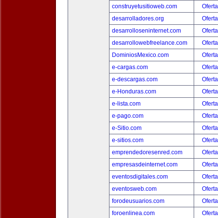
construyetusitioweb.com
Oferta
desarrolladores.org
Oferta
desarrolloseninternet.com
Oferta
desarrollowebfreelance.com
Oferta
DominiosMexico.com
Oferta
e-cargas.com
Oferta
e-descargas.com
Oferta
e-Honduras.com
Oferta
e-lista.com
Oferta
e-pago.com
Oferta
e-Sitio.com
Oferta
e-sitios.com
Oferta
emprendedoresenred.com
Oferta
empresasdeinternet.com
Oferta
eventosdigitales.com
Oferta
eventosweb.com
Oferta
forodeusuarios.com
Oferta
foroenlinea.com
Oferta