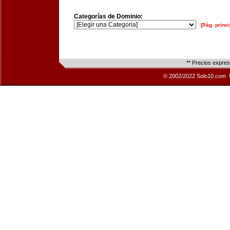
Categorías de Dominio:
[Pág. princi
** Precios expre
© 2002/2022 Solo10.com