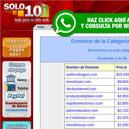
Dominios de la Categorí
99 dominios en esta categ
Mostrando 1 de 99
Nombre de Dominio
Precio
webhostingpro.com
$20,00
monetizalo.com
$9,800
VentasInternet.com
$4,999
productosdigitales.com
$4,950
registroelectronico.com
$2,900
admonetization.com
$2,150
e-Contenidos.com
$1,500
monetizacao.com
$1,500